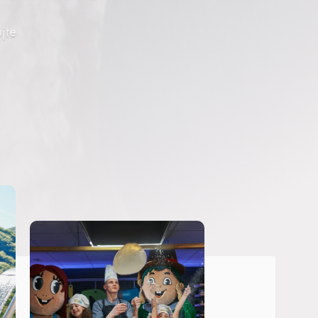
jte
!