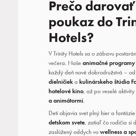
Prečo darovať
poukaz do Trin
Hotels?
V Trinity Hotels sa o zábavu postar
večera. Naše
animačné programy
každý deň nové dobrodružstvá – o
dielničiek
a
kulinárskeho štúdia F
hotelové kino
, až po veselé aktivity
a animátormi
.
Deti objavia svet plný hier a fantázie
detskom svete
, zatiaľ čo rodičia si
zaslúžený oddych vo
wellness a sp