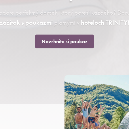
adáte perfektný darček, ktorý poteší každého? Daru
zážitok s poukazmi
platnými v
hoteloch TRINITY
Navrhnite si poukaz