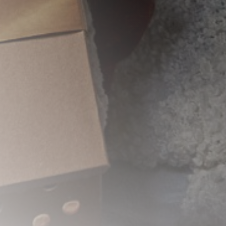
Ponuka poukazov
Predĺžiť platnosť
poukazov
Obchodné podmienky
Kontakt