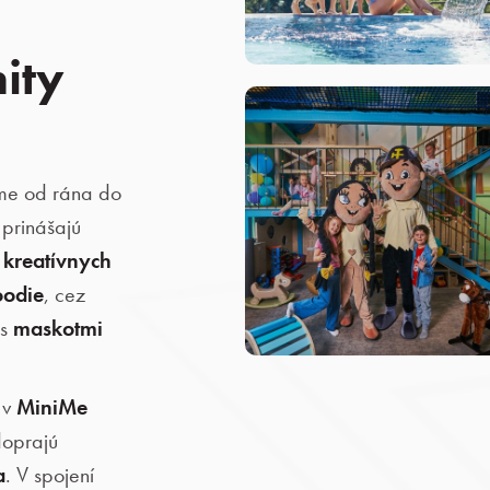
ity
áme od rána do
prinášajú
d
kreatívnych
oodie
, cez
 s
maskotmi
 v
MiniMe
 doprajú
a
. V spojení